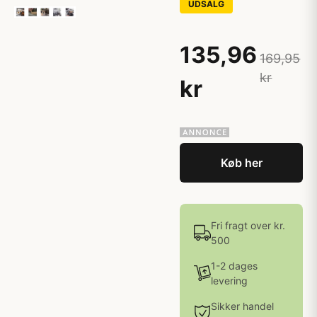
UDSALG
135,96
169,95
kr
kr
Køb her
Fri fragt over kr.
500
1-2 dages
levering
Sikker handel