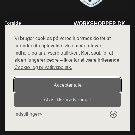
Forside
WORKSHOPPER.DK
Produkter
Tlf. 78768672
Top Rabatter
Vi bruger cookies på vores hjemmeside for at
Mail:
hej@want.dk
Kontakt
forbedre din oplevelse, vise mere relevant
indhold og analysere trafikken. Kort sagt: for at
Cookie- og privatlivspolitik
siden fungerer bedre – ikke for at være irriterende.
Cookie- og privatlivspolitik.
Denne side er en del af want.dk, der udgiver en række
Accepter alle
hjemmesider med præsentation af forskellige produkter fra
diverse webshops. Der sælges ikke varer fra denne side - vi
Afvis ikke‑nødvendige
henviser til de shops, som sælger varen. Vi har heller ikke
varerne på lager.
Indstillinger
© 2026 workshopper.dk. Alle rettigheder forbeholdes.