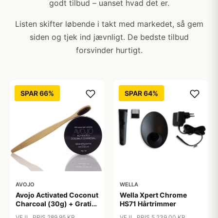
godt tilbud – uanset hvad det er.
Listen skifter løbende i takt med markedet, så gem
siden og tjek ind jævnligt. De bedste tilbud
forsvinder hurtigt.
SPAR 66%
SPAR 64%
AVOJO
WELLA
Avojo Activated Coconut
Wella Xpert Chrome
Charcoal (30g) + Gratis
HS71 Hårtrimmer
Tandbørste
VEJL. PRIS 289,95 KR
VEJL. PRIS 5.239,00 KR