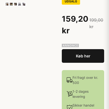
UDSALG
159,20
199,00
kr
kr
Køb her
Fri fragt over kr.
500
1-2 dages
levering
Sikker handel