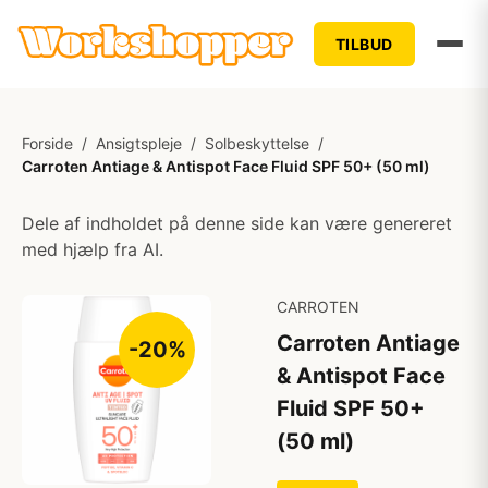
TILBUD
Forside
/
Ansigtspleje
/
Solbeskyttelse
/
Carroten Antiage & Antispot Face Fluid SPF 50+ (50 ml)
Dele af indholdet på denne side kan være genereret
med hjælp fra AI.
CARROTEN
Carroten Antiage
-20%
& Antispot Face
Fluid SPF 50+
(50 ml)