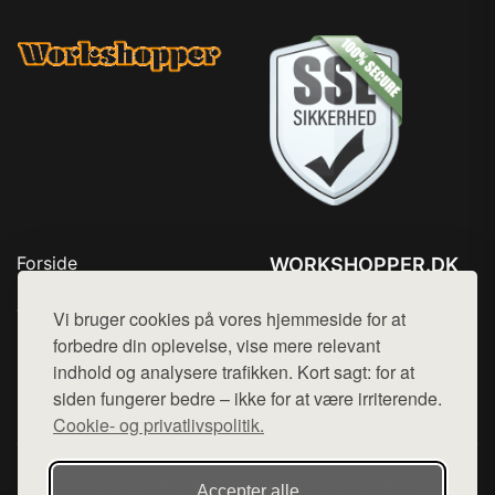
Forside
WORKSHOPPER.DK
Produkter
Tlf. 78768672
Top Rabatter
Vi bruger cookies på vores hjemmeside for at
Mail:
hej@want.dk
Kontakt
forbedre din oplevelse, vise mere relevant
indhold og analysere trafikken. Kort sagt: for at
Cookie- og privatlivspolitik
siden fungerer bedre – ikke for at være irriterende.
Cookie- og privatlivspolitik.
Denne side er en del af want.dk, der udgiver en række
Accepter alle