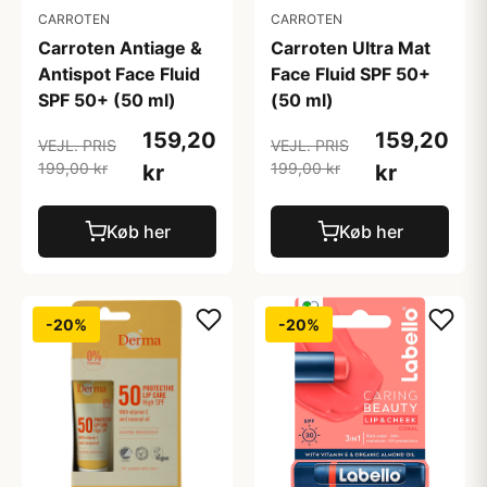
CARROTEN
CARROTEN
Carroten Antiage &
Carroten Ultra Mat
Antispot Face Fluid
Face Fluid SPF 50+
SPF 50+ (50 ml)
(50 ml)
159,20
159,20
VEJL. PRIS
VEJL. PRIS
199,00 kr
199,00 kr
kr
kr
Køb her
Køb her
-20%
-20%