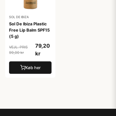
SOL DE IBIZA
Sol De Ibiza Plastic
Free Lip Balm SPF15
(5 g)
79,20
VEJL. PRIS
99,00 kr
kr
Køb her