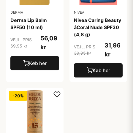
DERMA
NIVEA
Derma Lip Balm
Nivea Caring Beauty
SPF50 (10 ml)
âCoral Nude SPF30
(4,8 g)
56,09
VEJL. PRIS
31,96
69,95 kr
kr
VEJL. PRIS
39,95 kr
kr
Køb her
Køb her
-20%