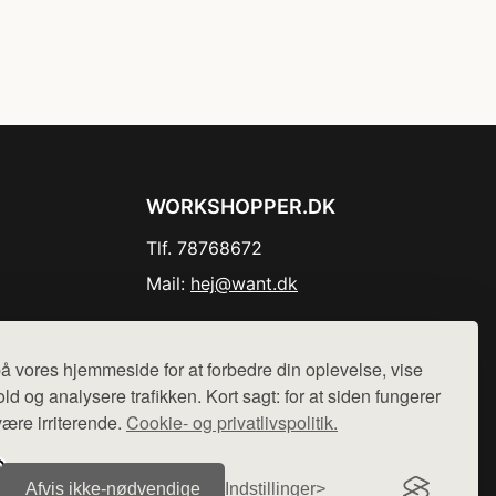
WORKSHOPPER.DK
Tlf. 78768672
Mail:
hej@want.dk
Cookie- og privatlivspolitik
å vores hjemmeside for at forbedre din oplevelse, vise
ld og analysere trafikken. Kort sagt: for at siden fungerer
være irriterende.
Cookie- og privatlivspolitik.
r sælges ikke varer fra denne side - vi henviser til de shops,
Afvis ikke‑nødvendige
Indstillinger