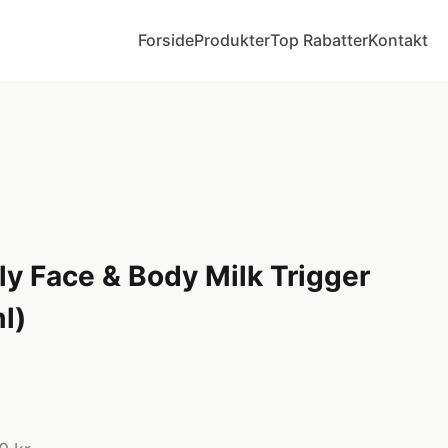
Forside
Produkter
Top Rabatter
Kontakt
ly Face & Body Milk Trigger
l)