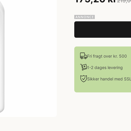
219,0
Fri fragt over kr. 500
1-2 dages levering
Sikker handel med SS