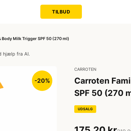
TILBUD
& Body Milk Trigger SPF 50 (270 ml)
 hjælp fra AI.
CARROTEN
Carroten Fami
-20%
SPF 50 (270 m
UDSALG
175,20 kr