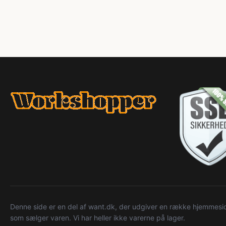
Denne side er en del af want.dk, der udgiver en række hjemmeside
som sælger varen. Vi har heller ikke varerne på lager.