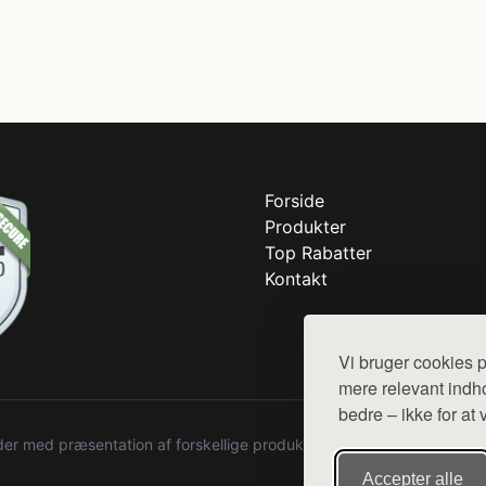
Forside
Produkter
Top Rabatter
Kontakt
Vi bruger cookies p
mere relevant indho
bedre – ikke for at 
r med præsentation af forskellige produkter fra diverse webshops. De
Accepter alle