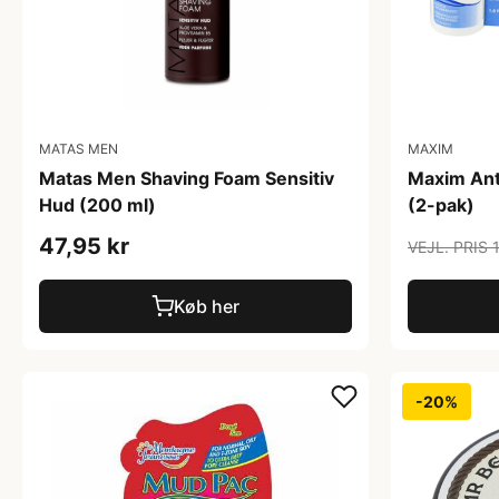
MATAS MEN
MAXIM
Matas Men Shaving Foam Sensitiv
Maxim Ant
Hud (200 ml)
(2-pak)
47,95 kr
VEJL. PRIS 
Køb her
-20%