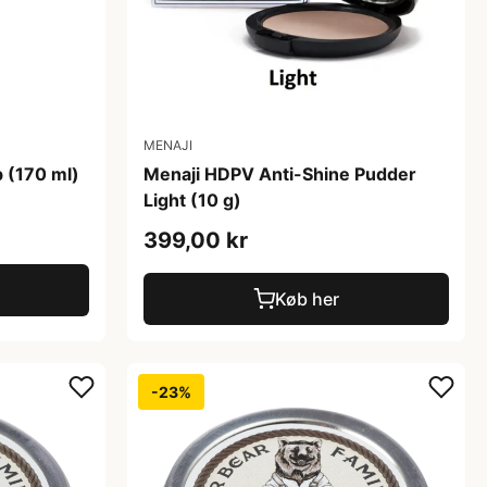
MENAJI
 (170 ml)
Menaji HDPV Anti-Shine Pudder
Light (10 g)
399,00 kr
Køb her
-23%