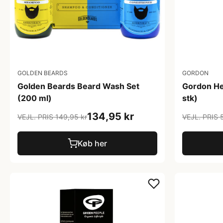
GOLDEN BEARDS
GORDON
Golden Beards Beard Wash Set
Gordon He
(200 ml)
stk)
134,95 kr
VEJL. PRIS 149,95 kr
VEJL. PRIS 
Køb her