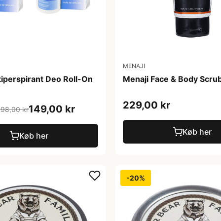
MENAJI
iperspirant Deo Roll-On
Menaji Face & Body Scrub
229,00 kr
149,00 kr
198,00 kr
Køb her
Køb her
-20%