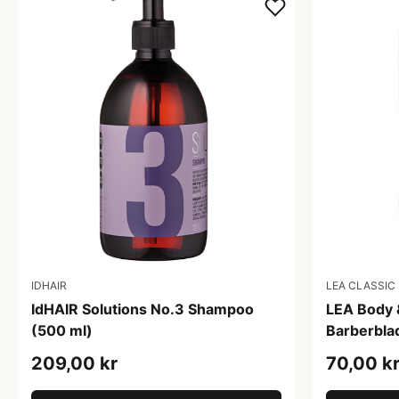
IDHAIR
LEA CLASSIC
IdHAIR Solutions No.3 Shampoo
LEA Body &
(500 ml)
Barberbla
209,00 kr
70,00 k