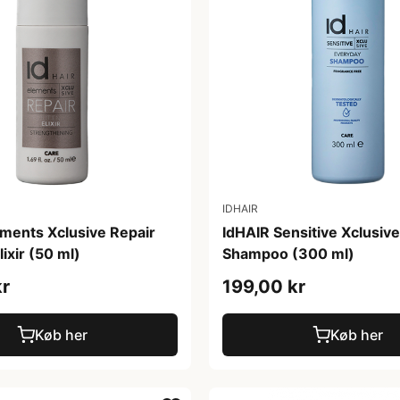
IDHAIR
ements Xclusive Repair
IdHAIR Sensitive Xclusiv
lixir (50 ml)
Shampoo (300 ml)
kr
199,00 kr
Køb her
Køb her