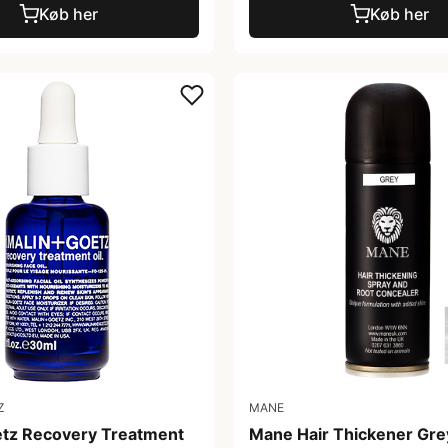
Køb her
Køb her
Z
MANE
tz Recovery Treatment
Mane Hair Thickener Gre