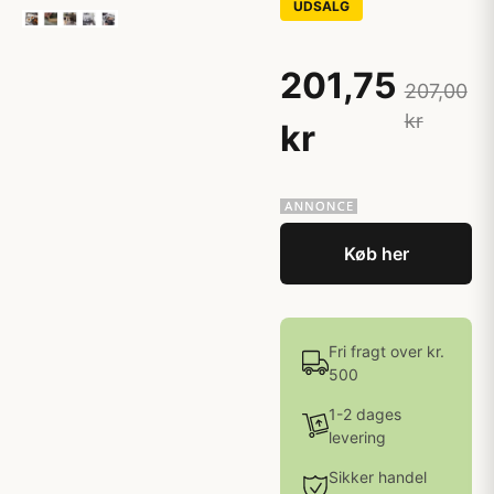
UDSALG
201,75
207,00
kr
kr
Køb her
Fri fragt over kr.
500
1-2 dages
levering
Sikker handel