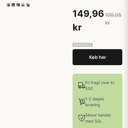
149,96
199,95
kr
kr
Køb her
Fri fragt over kr.
500
1-2 dages
levering
Sikker handel
med SSL