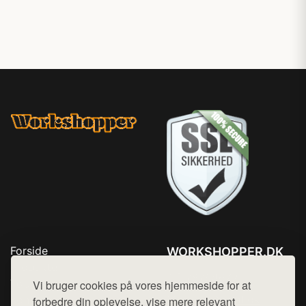
Forside
WORKSHOPPER.DK
Produkter
Tlf. 78768672
Top Rabatter
Vi bruger cookies på vores hjemmeside for at
Mail:
hej@want.dk
Kontakt
forbedre din oplevelse, vise mere relevant