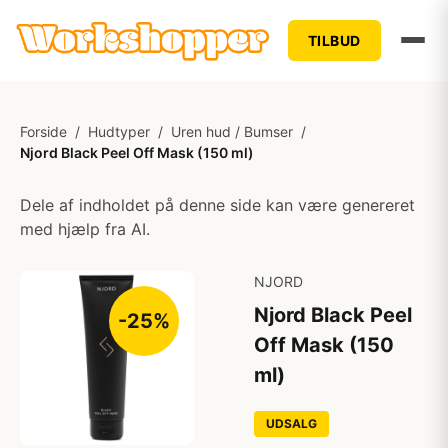
TILBUD
Forside
/
Hudtyper
/
Uren hud / Bumser
/
Njord Black Peel Off Mask (150 ml)
Dele af indholdet på denne side kan være genereret
med hjælp fra AI.
NJORD
Njord Black Peel
-25%
Off Mask (150
ml)
UDSALG