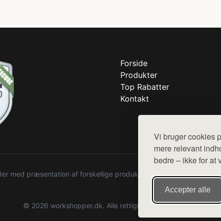
Forside
Produkter
Top Rabatter
Kontakt
Vi bruger cookies p
mere relevant indho
bedre – ikke for at 
r med præsentation af forskellige produkter fra diverse webshops. De
Accepter alle
© 2026 workshopper.dk. Alle rettigheder forbeholdes.