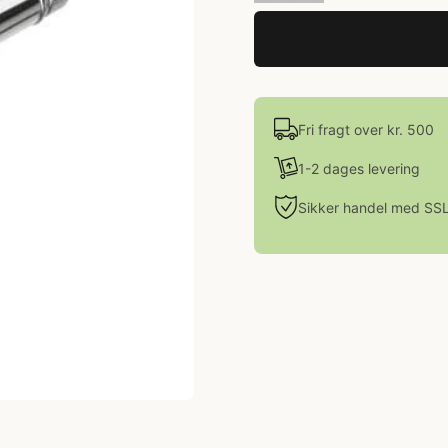
Fri fragt over kr. 500
1-2 dages levering
Sikker handel med SS