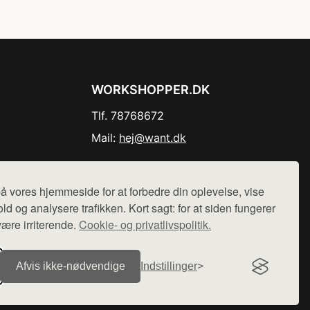
WORKSHOPPER.DK
Tlf. 78768672
Mail:
hej@want.dk
Cookie- og privatlivspolitik
å vores hjemmeside for at forbedre din oplevelse, vise
ld og analysere trafikken. Kort sagt: for at siden fungerer
være irriterende.
Cookie- og privatlivspolitik.
r sælges ikke varer fra denne side - vi henviser til de shops,
Afvis ikke‑nødvendige
Indstillinger