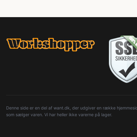
Denne side er en del af want.dk, der udgiver en række hjemmeside
som sælger varen. Vi har heller ikke varerne på lager.