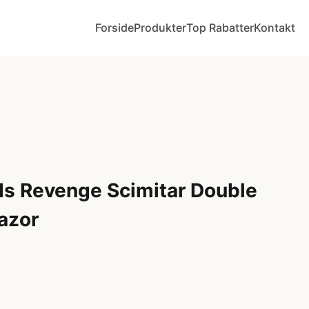
Forside
Produkter
Top Rabatter
Kontakt
s Revenge Scimitar Double
azor