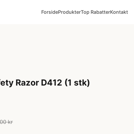
Forside
Produkter
Top Rabatter
Kontakt
ety Razor D412 (1 stk)
00 kr