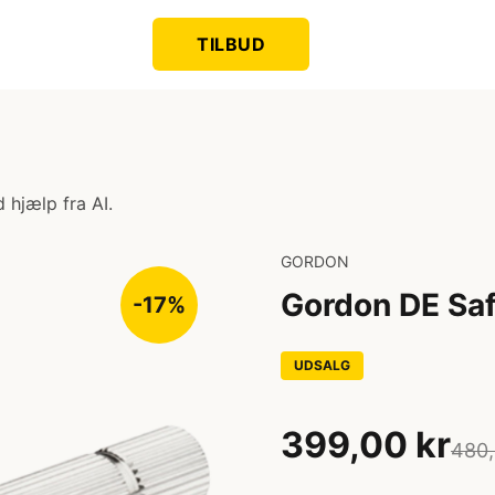
TILBUD
 hjælp fra AI.
GORDON
Gordon DE Saf
-17%
UDSALG
399,00 kr
480,