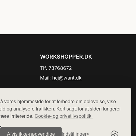
WORKSHOPPER.DK
Tlf. 78768672
Mail:
hej@want.dk
Cookie- og privatlivspolitik
å vores hjemmeside for at forbedre din oplevelse, vise
ld og analysere trafikken. Kort sagt: for at siden fungerer
være irriterende.
Cookie- og privatlivspolitik.
r sælges ikke varer fra denne side - vi henviser til de shops,
Afvis ikke‑nødvendige
Indstillinger