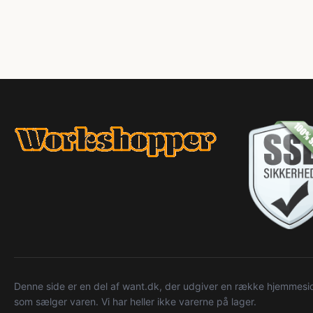
Denne side er en del af want.dk, der udgiver en række hjemmeside
som sælger varen. Vi har heller ikke varerne på lager.