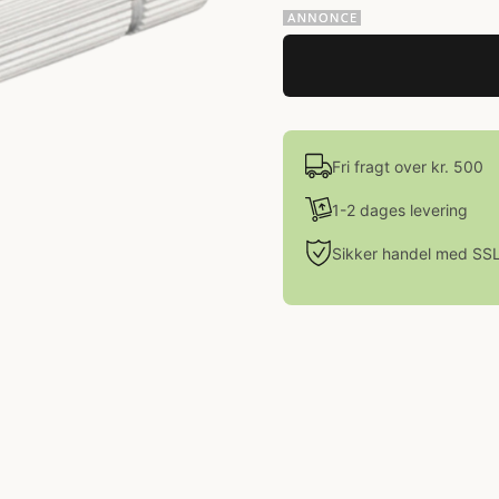
Fri fragt over kr. 500
1-2 dages levering
Sikker handel med SS