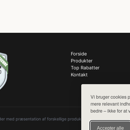
Forside
Produkter
Top Rabatter
Kontakt
Vi bruger cookies p
mere relevant indho
bedre – ikke for at 
r med præsentation af forskellige produkter fra diverse webshops. De
Accepter alle