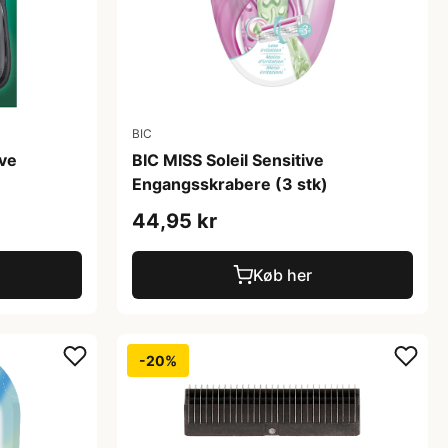
BIC
ive
BIC MISS Soleil Sensitive
Engangsskrabere (3 stk)
44,95 kr
Køb her
-20%