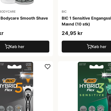
 BODYCARE
BIC
n Bodycare Smooth Shave
BIC 1 Sensitive Engangss
Mænd (10 stk)
kr
24,95 kr
Køb her
Køb her