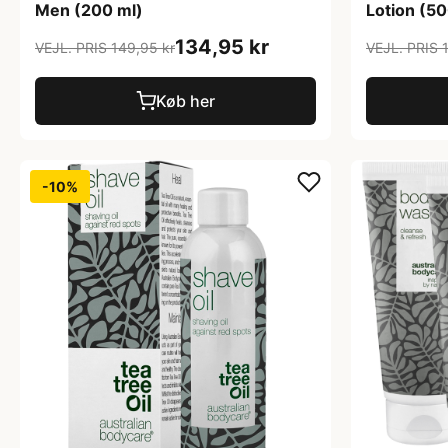
Men (200 ml)
Lotion (50
134,95 kr
VEJL. PRIS 149,95 kr
VEJL. PRIS 
Køb her
-10%