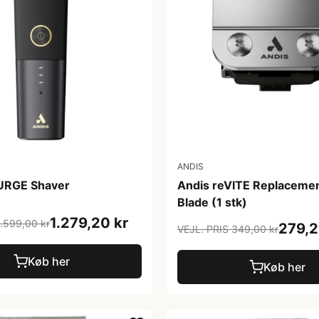
ANDIS
URGE Shaver
Andis reVITE Replaceme
Blade (1 stk)
1.279,20 kr
1.599,00 kr
279,2
VEJL. PRIS 349,00 kr
Køb her
Køb her