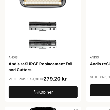
ANDIS
ANDIS
Andis reSURGE Replacement Foil
Andis reS
and Cutters
VEJL. PRIS 
279,20 kr
VEJL. PRIS 349,00 kr
Køb her