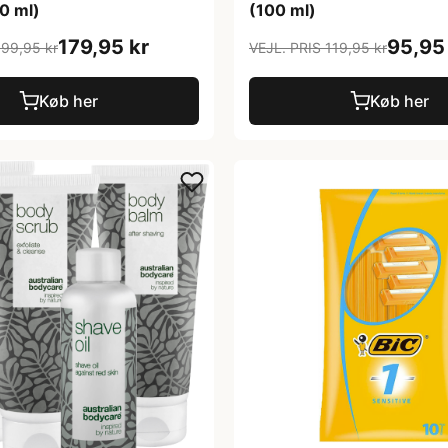
0 ml)
(100 ml)
179,95 kr
95,95
199,95 kr
VEJL. PRIS 119,95 kr
Køb her
Køb her