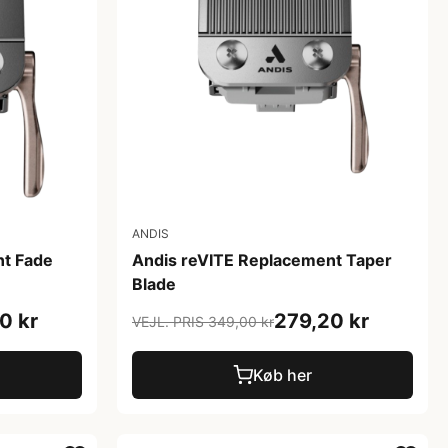
ANDIS
nt Fade
Andis reVITE Replacement Taper
Blade
0 kr
279,20 kr
VEJL. PRIS 349,00 kr
Køb her