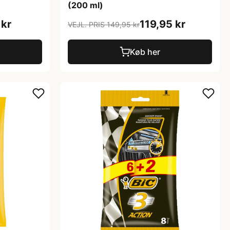
(200 ml)
 kr
119,95 kr
VEJL. PRIS 149,95 kr
Køb her