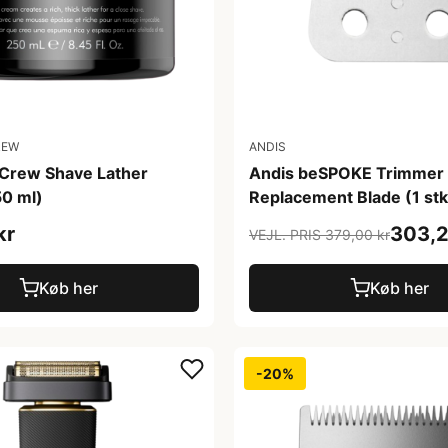
REW
ANDIS
Crew Shave Lather
Andis beSPOKE Trimmer
0 ml)
Replacement Blade (1 stk
kr
303,2
VEJL. PRIS 379,00 kr
Køb her
Køb her
-20%