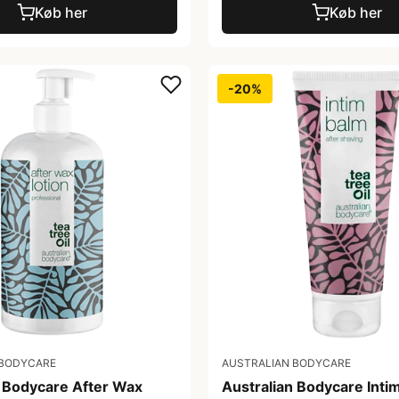
Køb her
Køb her
-20%
 BODYCARE
AUSTRALIAN BODYCARE
n Bodycare After Wax
Australian Bodycare Inti