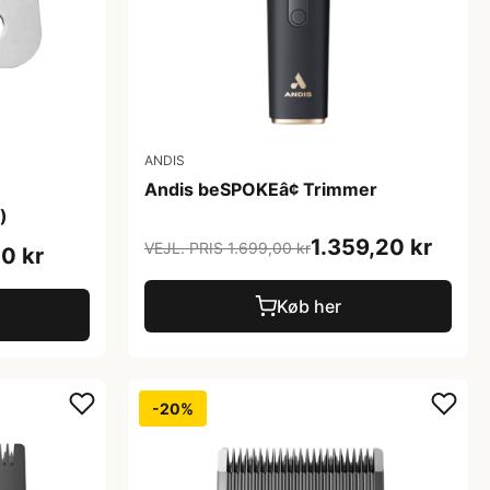
ANDIS
Andis beSPOKEâ¢ Trimmer
)
1.359,20 kr
VEJL. PRIS 1.699,00 kr
0 kr
Køb her
-20%