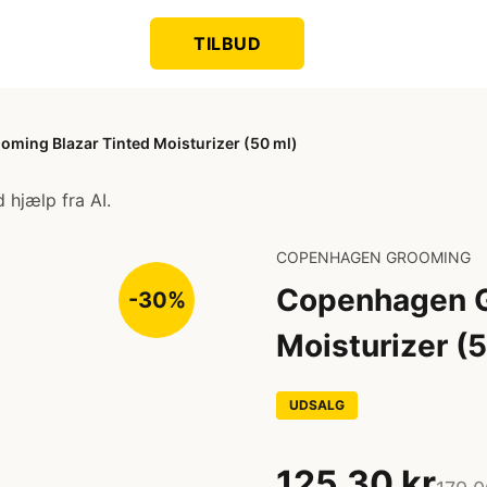
TILBUD
ming Blazar Tinted Moisturizer (50 ml)
 hjælp fra AI.
COPENHAGEN GROOMING
Copenhagen G
-30%
Moisturizer (
UDSALG
125,30 kr