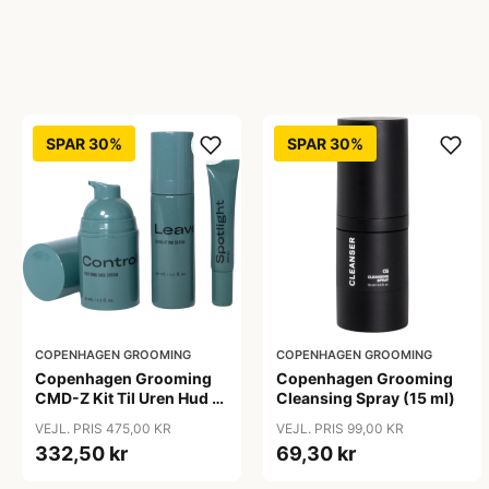
SPAR 30%
SPAR 30%
COPENHAGEN GROOMING
COPENHAGEN GROOMING
Copenhagen Grooming
Copenhagen Grooming
CMD-Z Kit Til Uren Hud (1
Cleansing Spray (15 ml)
sæt)
VEJL. PRIS 475,00 KR
VEJL. PRIS 99,00 KR
332,50 kr
69,30 kr