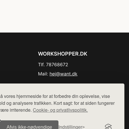
WORKSHOPPER.DK
Tlf. 78768672
Mail:
hej@want.dk
Cookie- og privatlivspolitik
å vores hjemmeside for at forbedre din oplevelse, vise
ld og analysere trafikken. Kort sagt: for at siden fungerer
være irriterende.
Cookie- og privatlivspolitik.
r sælges ikke varer fra denne side - vi henviser til de shops,
Afvis ikke‑nødvendige
Indstillinger