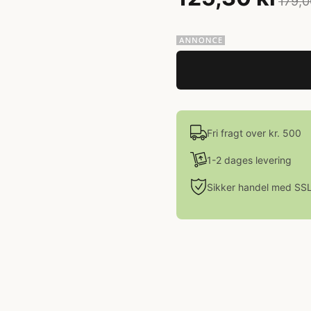
179,0
Fri fragt over kr. 500
1-2 dages levering
Sikker handel med SS