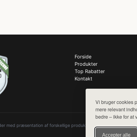
Forside
Produkter
Top Rabatter
Kontakt
Vi bruger cookies p
mere relevant indho
bedre – ikke for at 
r med præsentation af forskellige produkter fra diverse webshops. De
Accepter alle