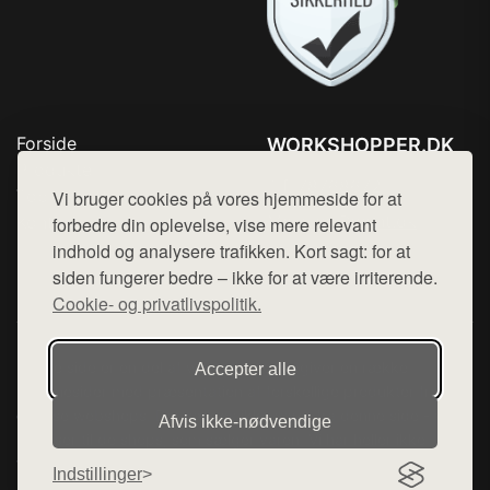
Forside
WORKSHOPPER.DK
Produkter
Tlf. 78768672
Top Rabatter
Vi bruger cookies på vores hjemmeside for at
Mail:
hej@want.dk
Kontakt
forbedre din oplevelse, vise mere relevant
indhold og analysere trafikken. Kort sagt: for at
Cookie- og privatlivspolitik
siden fungerer bedre – ikke for at være irriterende.
Cookie- og privatlivspolitik.
Denne side er en del af want.dk, der udgiver en række
Accepter alle
hjemmesider med præsentation af forskellige produkter fra
diverse webshops. Der sælges ikke varer fra denne side - vi
Afvis ikke‑nødvendige
henviser til de shops, som sælger varen. Vi har heller ikke
varerne på lager.
Indstillinger