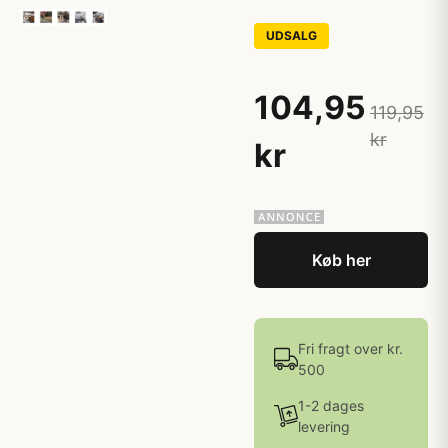
UDSALG
104,95
119,95
kr
kr
Køb her
Fri fragt over kr.
500
1-2 dages
levering