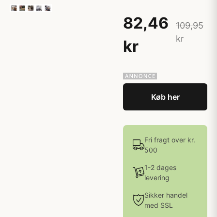
82,46
109,95
kr
kr
Køb her
Fri fragt over kr.
500
1-2 dages
levering
Sikker handel
med SSL