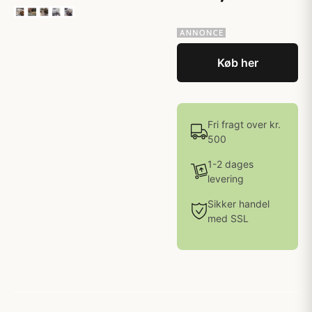
Køb her
Fri fragt over kr.
500
1-2 dages
levering
Sikker handel
med SSL