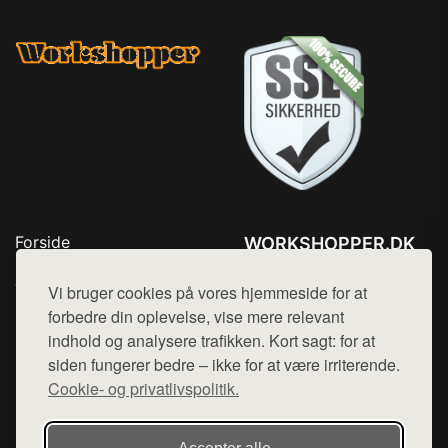
Forside
WORKSHOPPER.DK
Produkter
Tlf. 78768672
Top Rabatter
Vi bruger cookies på vores hjemmeside for at
Mail:
hej@want.dk
Kontakt
forbedre din oplevelse, vise mere relevant
indhold og analysere trafikken. Kort sagt: for at
Cookie- og privatlivspolitik
siden fungerer bedre – ikke for at være irriterende.
Cookie- og privatlivspolitik.
Denne side er en del af want.dk, der udgiver en række