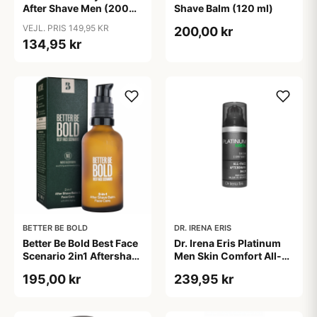
After Shave Men (200
Shave Balm (120 ml)
ml)
VEJL. PRIS 149,95 KR
200,00 kr
134,95 kr
BETTER BE BOLD
DR. IRENA ERIS
Better Be Bold Best Face
Dr. Irena Eris Platinum
Scenario 2in1 Aftershave
Men Skin Comfort All-
Balm & Face Cream (50
Face Aftershave Balm
195,00 kr
239,95 kr
ml)
(50 ml)