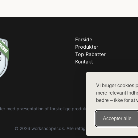
Forside
Produkter
Top Rabatter
Kontakt
Vi bruger cookies p
mere relevant indho
bedre – ikke for at 
r med præsentation af forskellige produkter fra diverse webshops. De
Accepter alle
© 2026 workshopper.dk. Alle rettigheder forbeholdes.