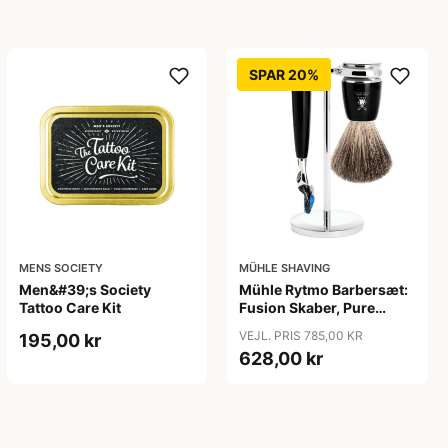
SPAR 20%
MENS SOCIETY
MÜHLE SHAVING
Men&#39;s Society
Mühle Rytmo Barbersæt:
Tattoo Care Kit
Fusion Skaber, Pure
Badger Barberkost og
VEJL. PRIS 785,00 KR
195,00 kr
Holder, Sort Resin
628,00 kr