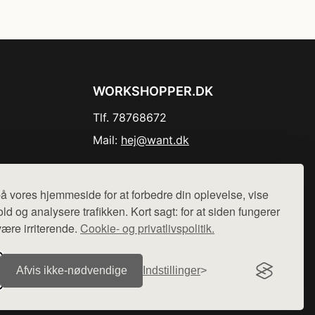
WORKSHOPPER.DK
Tlf. 78768672
Mail:
hej@want.dk
Cookie- og privatlivspolitik
å vores hjemmeside for at forbedre din oplevelse, vise
ld og analysere trafikken. Kort sagt: for at siden fungerer
være irriterende.
Cookie- og privatlivspolitik.
r sælges ikke varer fra denne side - vi henviser til de shops,
Afvis ikke‑nødvendige
Indstillinger