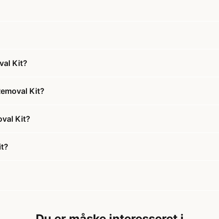
al Kit?
Removal Kit?
val Kit?
it?
Du er måske interesseret i