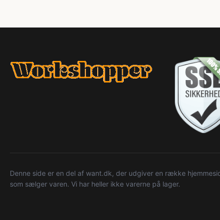
Denne side er en del af want.dk, der udgiver en række hjemmeside
som sælger varen. Vi har heller ikke varerne på lager.