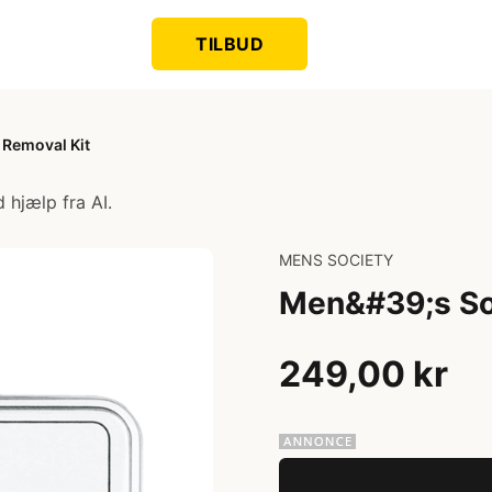
TILBUD
 Removal Kit
 hjælp fra AI.
MENS SOCIETY
Men&#39;s So
249,00 kr