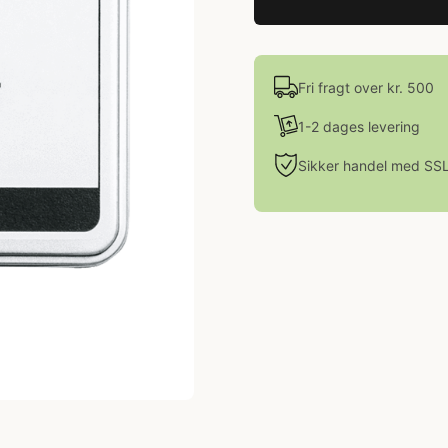
Fri fragt over kr. 500
1-2 dages levering
Sikker handel med SS