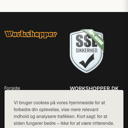
Forside
WORKSHOPPER.DK
Produkter
Tlf. 78768672
Top Rabatter
Vi bruger cookies på vores hjemmeside for at
Mail:
hej@want.dk
Kontakt
forbedre din oplevelse, vise mere relevant
indhold og analysere trafikken. Kort sagt: for at
Cookie- og privatlivspolitik
siden fungerer bedre – ikke for at være irriterende.