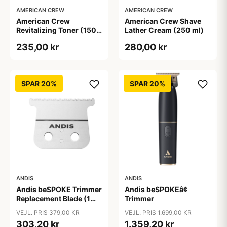
AMERICAN CREW
AMERICAN CREW
American Crew
American Crew Shave
Revitalizing Toner (150
Lather Cream (250 ml)
ml)
235,00 kr
280,00 kr
SPAR 20%
SPAR 20%
ANDIS
ANDIS
Andis beSPOKE Trimmer
Andis beSPOKEâ¢
Replacement Blade (1
Trimmer
stk)
VEJL. PRIS 379,00 KR
VEJL. PRIS 1.699,00 KR
303,20 kr
1.359,20 kr