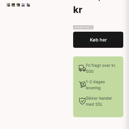
kr
Køb her
Fri fragt over kr.
500
1-2 dages
levering
Sikker handel
med SSL