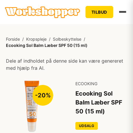
TILBUD
Forside
/
Kropspleje
/
Solbeskyttelse
/
Ecooking Sol Balm Læber SPF 50 (15 ml)
Dele af indholdet på denne side kan være genereret
med hjælp fra AI.
ECOOKING
Ecooking Sol
-20%
Balm Læber SPF
50 (15 ml)
UDSALG