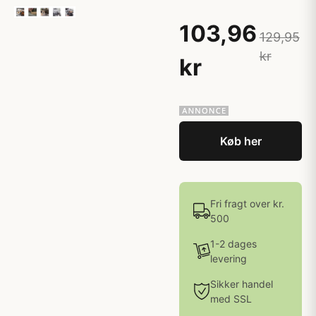
103,96
129,95
kr
kr
Køb her
Fri fragt over kr.
500
1-2 dages
levering
Sikker handel
med SSL