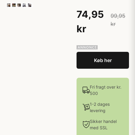
74,95
99,95
kr
kr
Køb her
Fri fragt over kr.
500
1-2 dages
levering
Sikker handel
med SSL