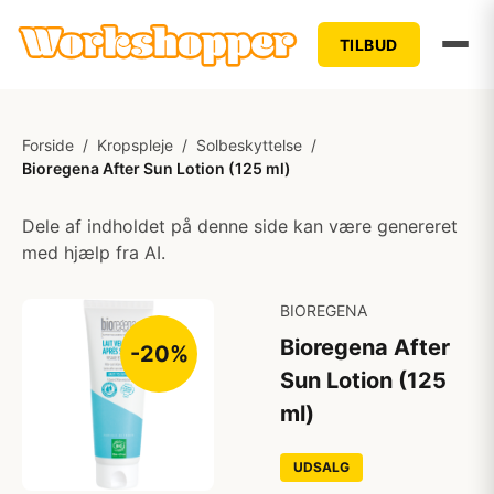
TILBUD
Forside
/
Kropspleje
/
Solbeskyttelse
/
Bioregena After Sun Lotion (125 ml)
Dele af indholdet på denne side kan være genereret
med hjælp fra AI.
BIOREGENA
Bioregena After
-20%
Sun Lotion (125
ml)
UDSALG