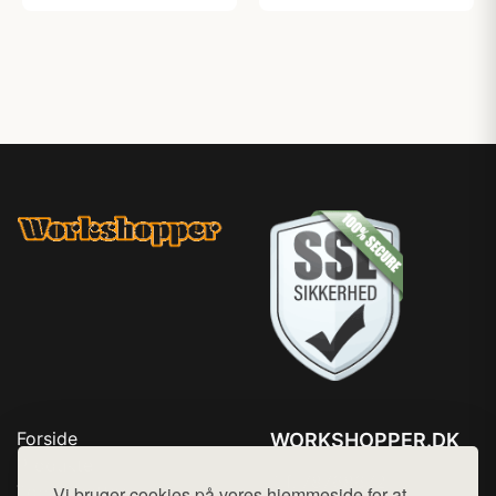
Forside
WORKSHOPPER.DK
Produkter
Tlf. 78768672
Top Rabatter
Vi bruger cookies på vores hjemmeside for at