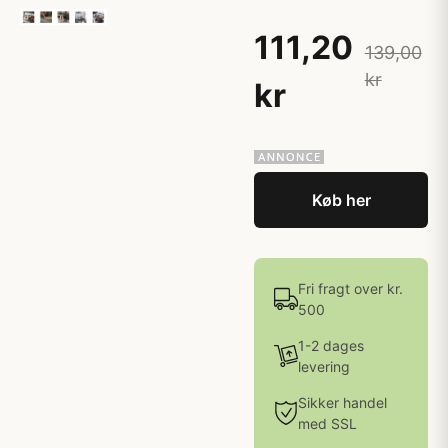
111,20
139,00
kr
kr
Køb her
Fri fragt over kr.
500
1-2 dages
levering
Sikker handel
med SSL