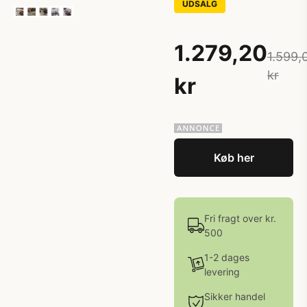
UDSALG
1.279,20
1.599,
kr
kr
Køb her
Fri fragt over kr.
500
1-2 dages
levering
Sikker handel