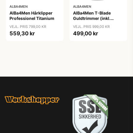
ALBA4MEN
ALBA4MEN
AlBa4Men Hårklipper
AlBa4Men T-Blade
Professionel Titanium
Guldtrimmer (inkl.
Ladestander)
VEJL. PRIS 799,00 KR
VEJL. PRIS 999,00 KR
559,30 kr
499,00 kr