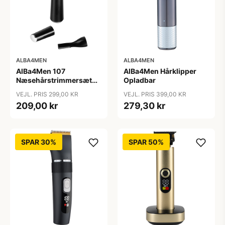
ALBA4MEN
ALBA4MEN
AlBa4Men 107
AlBa4Men Hårklipper
Næsehårstrimmersæt
Opladbar
Opladbar
VEJL. PRIS 299,00 KR
VEJL. PRIS 399,00 KR
209,00 kr
279,30 kr
SPAR 30%
SPAR 50%