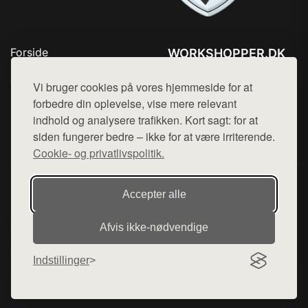
Forside
WORKSHOPPER.DK
Produkter
Tlf. 78768672
Top Rabatter
Vi bruger cookies på vores hjemmeside for at
Mail:
hej@want.dk
Kontakt
forbedre din oplevelse, vise mere relevant
indhold og analysere trafikken. Kort sagt: for at
Cookie- og privatlivspolitik
siden fungerer bedre – ikke for at være irriterende.
Cookie- og privatlivspolitik.
Denne side er en del af want.dk, der udgiver en række
Accepter alle
hjemmesider med præsentation af forskellige produkter fra
diverse webshops. Der sælges ikke varer fra denne side - vi
Afvis ikke‑nødvendige
henviser til de shops, som sælger varen. Vi har heller ikke
varerne på lager.
Indstillinger
© 2026 workshopper.dk. Alle rettigheder forbeholdes.