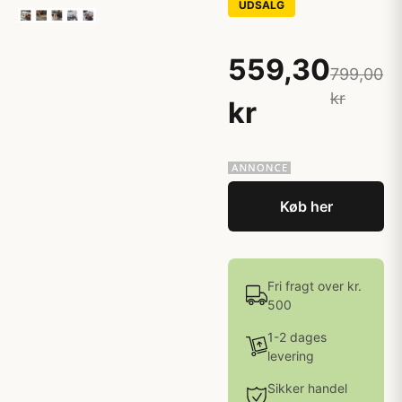
UDSALG
559,30
799,00
kr
kr
Køb her
Fri fragt over kr.
500
1-2 dages
levering
Sikker handel