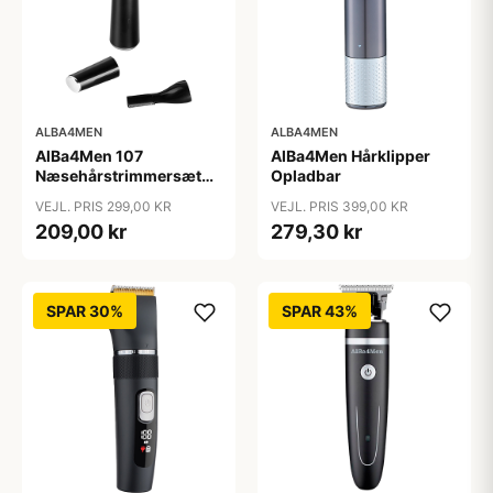
ALBA4MEN
ALBA4MEN
AlBa4Men 107
AlBa4Men Hårklipper
Næsehårstrimmersæt
Opladbar
Opladbar
VEJL. PRIS 299,00 KR
VEJL. PRIS 399,00 KR
209,00 kr
279,30 kr
SPAR 30%
SPAR 43%