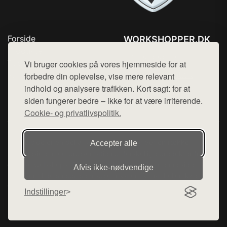
Forside
WORKSHOPPER.DK
Produkter
Tlf. 78768672
Top Rabatter
Vi bruger cookies på vores hjemmeside for at
Mail:
hej@want.dk
Kontakt
forbedre din oplevelse, vise mere relevant
indhold og analysere trafikken. Kort sagt: for at
Cookie- og privatlivspolitik
siden fungerer bedre – ikke for at være irriterende.
Cookie- og privatlivspolitik.
Denne side er en del af want.dk, der udgiver en række
Accepter alle
hjemmesider med præsentation af forskellige produkter fra
diverse webshops. Der sælges ikke varer fra denne side - vi
Afvis ikke‑nødvendige
henviser til de shops, som sælger varen. Vi har heller ikke
varerne på lager.
Indstillinger
© 2026 workshopper.dk. Alle rettigheder forbeholdes.