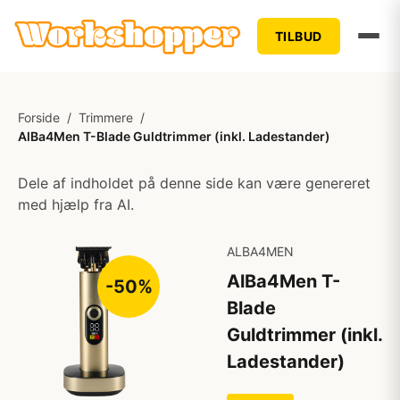
TILBUD
Forside
/
Trimmere
/
AlBa4Men T-Blade Guldtrimmer (inkl. Ladestander)
Dele af indholdet på denne side kan være genereret
med hjælp fra AI.
ALBA4MEN
AlBa4Men T-
-50%
Blade
Guldtrimmer (inkl.
Ladestander)