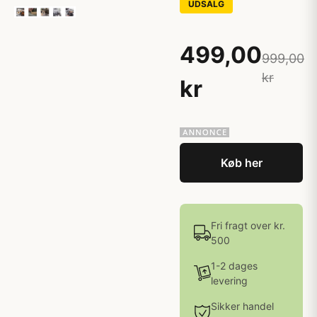
UDSALG
499,00
999,00
kr
kr
Køb her
Fri fragt over kr.
500
1-2 dages
levering
Sikker handel