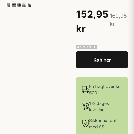
152,95
169,95
kr
kr
Køb her
Fri fragt over kr.
500
1-2 dages
levering
Sikker handel
med SSL