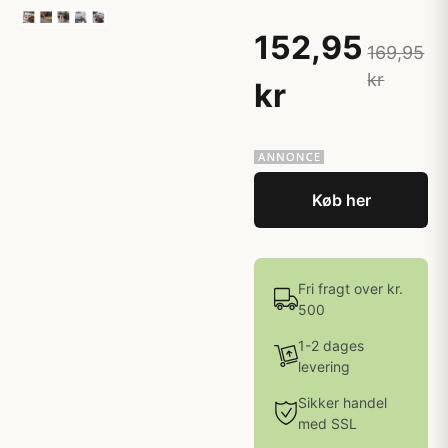
152,95
169,95
kr
kr
Køb her
Fri fragt over kr.
500
1-2 dages
levering
Sikker handel
med SSL