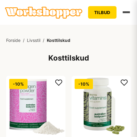
TILBUD
Forside
/
Livsstil
/
Kosttilskud
Kosttilskud
-10%
-10%