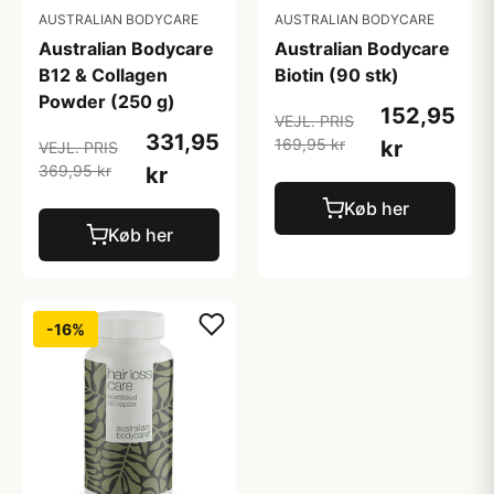
AUSTRALIAN BODYCARE
AUSTRALIAN BODYCARE
Australian Bodycare
Australian Bodycare
B12 & Collagen
Biotin (90 stk)
Powder (250 g)
152,95
VEJL. PRIS
331,95
169,95 kr
kr
VEJL. PRIS
369,95 kr
kr
Køb her
Køb her
-16%