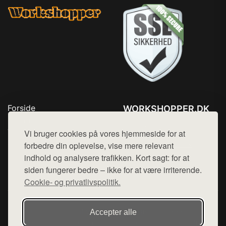
Forside
WORKSHOPPER.DK
Produkter
Tlf. 78768672
Top Rabatter
Vi bruger cookies på vores hjemmeside for at
Mail:
hej@want.dk
Kontakt
forbedre din oplevelse, vise mere relevant
indhold og analysere trafikken. Kort sagt: for at
Cookie- og privatlivspolitik
siden fungerer bedre – ikke for at være irriterende.
Cookie- og privatlivspolitik.
Denne side er en del af want.dk, der udgiver en række
Accepter alle
hjemmesider med præsentation af forskellige produkter fra