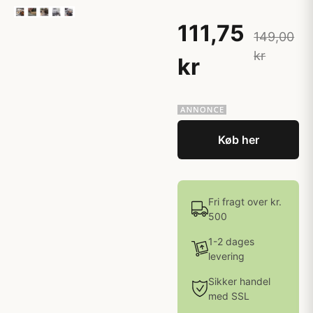
111,75
149,00
kr
kr
Køb her
Fri fragt over kr.
500
1-2 dages
levering
Sikker handel
med SSL