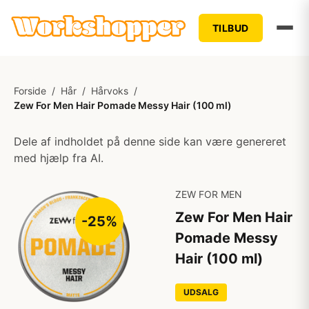
TILBUD
Forside
/
Hår
/
Hårvoks
/
Zew For Men Hair Pomade Messy Hair (100 ml)
Dele af indholdet på denne side kan være genereret
med hjælp fra AI.
ZEW FOR MEN
Zew For Men Hair
-25%
Pomade Messy
Hair (100 ml)
UDSALG