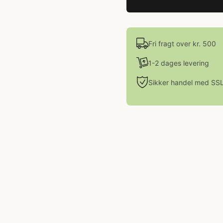
Fri fragt over kr. 500
1-2 dages levering
Sikker handel med SS