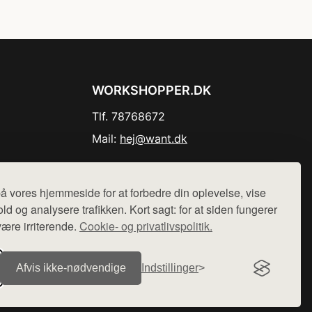
WORKSHOPPER.DK
Tlf. 78768672
Mail:
hej@want.dk
Cookie- og privatlivspolitik
å vores hjemmeside for at forbedre din oplevelse, vise
ld og analysere trafikken. Kort sagt: for at siden fungerer
være irriterende.
Cookie- og privatlivspolitik.
r sælges ikke varer fra denne side - vi henviser til de shops,
Afvis ikke‑nødvendige
Indstillinger