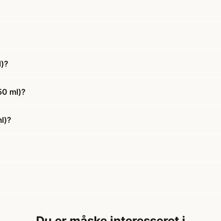
l)?
50 ml)?
ml)?
Du er måske interesseret i