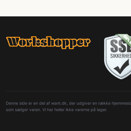
Denne side er en del af want.dk, der udgiver en række hjemmeside
som sælger varen. Vi har heller ikke varerne på lager.