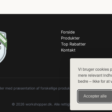
Forside
Produkter
Top Rabatter
Kontakt
Vi bruger cookies p
mere relevant indho
bedre – ikke for at 
r med præsentation af forskellige produkter fra diverse webshops. De
Accepter alle
© 2026 workshopper.dk. Alle rettigheder forbeholdes.