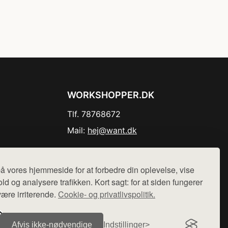
WORKSHOPPER.DK
Tlf. 78768672
Mail:
hej@want.dk
Cookie- og privatlivspolitik
å vores hjemmeside for at forbedre din oplevelse, vise
ld og analysere trafikken. Kort sagt: for at siden fungerer
være irriterende.
Cookie- og privatlivspolitik.
r sælges ikke varer fra denne side - vi henviser til de shops,
Afvis ikke‑nødvendige
Indstillinger