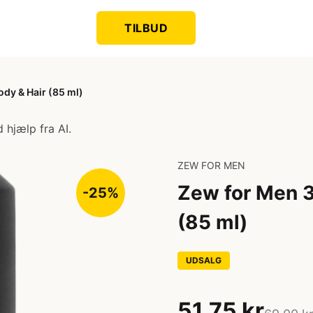
TILBUD
ody & Hair (85 ml)
 hjælp fra AI.
ZEW FOR MEN
Zew for Men 3
-25%
(85 ml)
UDSALG
51,75 kr