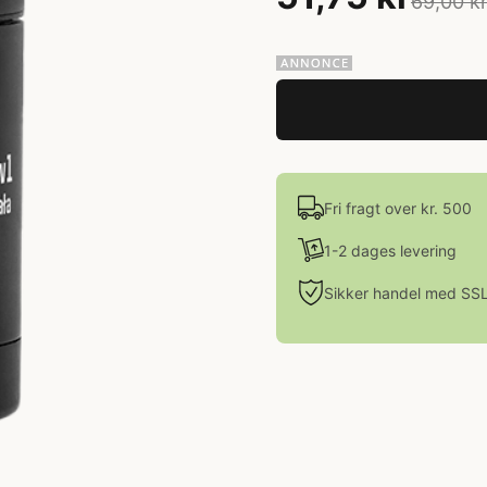
69,00 k
Fri fragt over kr. 500
1-2 dages levering
Sikker handel med SS