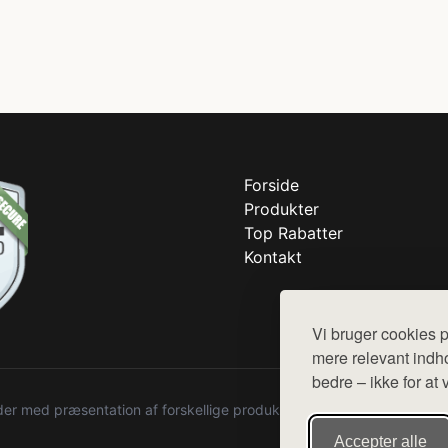
Forside
Produkter
Top Rabatter
Kontakt
Vi bruger cookies p
mere relevant indho
bedre – ikke for at 
r med præsentation af forskellige produkter fra diverse webshops. De
Accepter alle