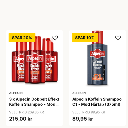
SPAR 20%
SPAR 10%
ALPECIN
ALPECIN
3 x Alpecin Dobbelt Effekt
Alpecin Koffein Shampoo
Koffein Shampoo - Mod
C1 - Mod Hårtab (375ml)
Hårtab (200 ml)
VEJL. PRIS 269,85 KR
VEJL. PRIS 99,95 KR
215,00 kr
89,95 kr