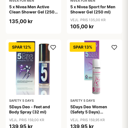
NIVEA FOR MEN
NIVEA FOR MEN
5 x Nivea Men Active
5 x Nivea Sport for Men
Clean Shower Gel (250
Shower Gel (250 ml)
ml)
VEJL. PRIS 135,00 KR
135,00 kr
105,00 kr
SPAR 12%
SPAR 13%
SAFETY 5 DAYS
SAFETY 5 DAYS
5Days Deo - Feet and
5Days Deo Women
Body Spray (32 ml)
(Safety 5 Days)
Antiperspirant
VEJL. PRIS 159,00 KR
VEJL. PRIS 159,95 KR
139,95 kr
139,95 kr