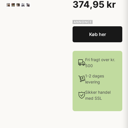
374,95 kr
Køb her
Fri fragt over kr.
500
1-2 dages
levering
Sikker handel
med SSL