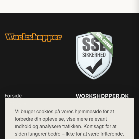
Forside
WORKSHOPPER.DK
Produkter
Tlf. 78768672
Top Rabatter
Vi bruger cookies på vores hjemmeside for at
Mail:
hej@want.dk
Kontakt
forbedre din oplevelse, vise mere relevant
indhold og analysere trafikken. Kort sagt: for at
Cookie- og privatlivspolitik
siden fungerer bedre – ikke for at være irriterende.