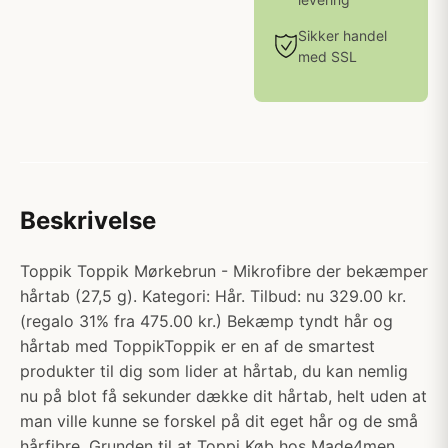
Sikker handel
med SSL
Beskrivelse
Toppik Toppik Mørkebrun - Mikrofibre der bekæmper
hårtab (27,5 g). Kategori: Hår. Tilbud: nu 329.00 kr.
(regalo 31% fra 475.00 kr.) Bekæmp tyndt hår og
hårtab med ToppikToppik er en af de smartest
produkter til dig som lider at hårtab, du kan nemlig
nu på blot få sekunder dække dit hårtab, helt uden at
man ville kunne se forskel på dit eget hår og de små
hårfibre. Grunden til at Toppi Køb hos Made4men.