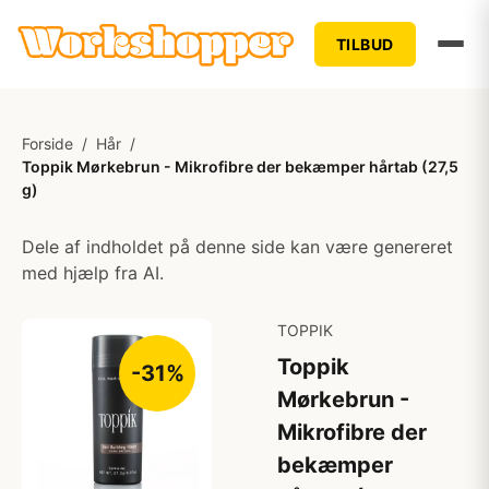
TILBUD
Forside
/
Hår
/
Toppik Mørkebrun - Mikrofibre der bekæmper hårtab (27,5
g)
Dele af indholdet på denne side kan være genereret
med hjælp fra AI.
TOPPIK
Toppik
-31%
Mørkebrun -
Mikrofibre der
bekæmper