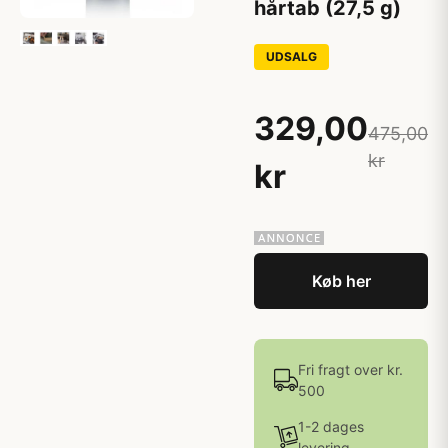
hårtab (27,5 g)
UDSALG
329,00
475,00
kr
kr
Køb her
Fri fragt over kr.
500
1-2 dages
levering