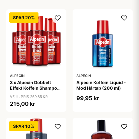
SPAR 20%
ALPECIN
ALPECIN
3 x Alpecin Dobbelt
Alpecin Koffein Liquid -
Effekt Koffein Shampoo
Mod Hårtab (200 ml)
- Mod Hårtab (200 ml)
VEJL. PRIS 269,85 KR
99,95 kr
215,00 kr
SPAR 10%