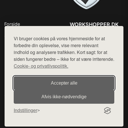
Forside
WORKSHOPPER.DK
Produkter
Tlf. 78768672
Top Rabatter
Vi bruger cookies på vores hjemmeside for at
Mail:
hej@want.dk
Kontakt
forbedre din oplevelse, vise mere relevant
indhold og analysere trafikken. Kort sagt: for at
Cookie- og privatlivspolitik
siden fungerer bedre – ikke for at være irriterende.
Cookie- og privatlivspolitik.
Denne side er en del af want.dk, der udgiver en række
Accepter alle
hjemmesider med præsentation af forskellige produkter fra
diverse webshops. Der sælges ikke varer fra denne side - vi
Afvis ikke‑nødvendige
henviser til de shops, som sælger varen. Vi har heller ikke
varerne på lager.
Indstillinger
© 2026 workshopper.dk. Alle rettigheder forbeholdes.