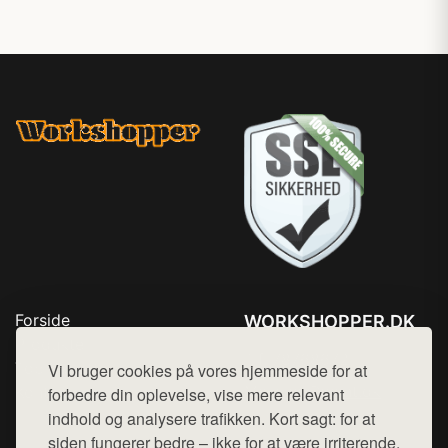
Forside
WORKSHOPPER.DK
Produkter
Tlf. 78768672
Top Rabatter
Vi bruger cookies på vores hjemmeside for at
Mail:
hej@want.dk
Kontakt
forbedre din oplevelse, vise mere relevant
indhold og analysere trafikken. Kort sagt: for at
Cookie- og privatlivspolitik
siden fungerer bedre – ikke for at være irriterende.