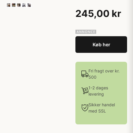
245,00 kr
Køb her
Fri fragt over kr.
500
1-2 dages
levering
Sikker handel
med SSL