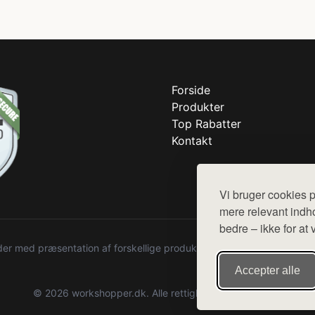
Forside
Produkter
Top Rabatter
Kontakt
Vi bruger cookies p
mere relevant indho
bedre – ikke for at 
r med præsentation af forskellige produkter fra diverse webshops. De
Accepter alle
© 2026 workshopper.dk. Alle rettigheder forbeholdes.