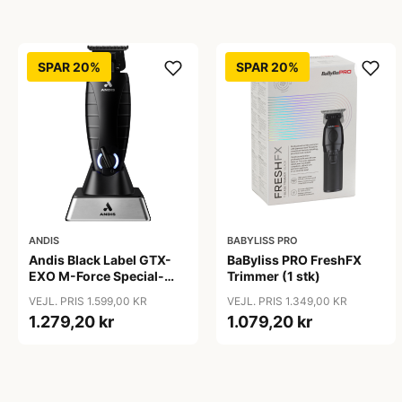
SPAR 20%
SPAR 20%
ANDIS
BABYLISS PRO
Andis Black Label GTX-
BaByliss PRO FreshFX
EXO M-Force Special-
Trimmer (1 stk)
Edition Cordless Li
VEJL. PRIS 1.599,00 KR
VEJL. PRIS 1.349,00 KR
Trimmer
1.279,20 kr
1.079,20 kr