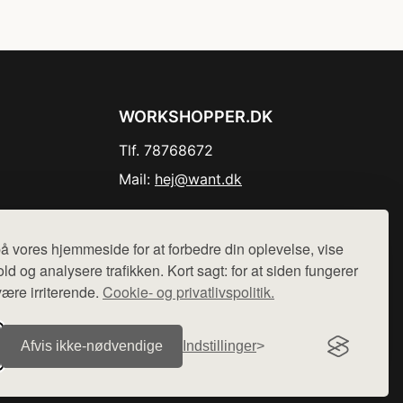
WORKSHOPPER.DK
Tlf. 78768672
Mail:
hej@want.dk
Cookie- og privatlivspolitik
å vores hjemmeside for at forbedre din oplevelse, vise
ld og analysere trafikken. Kort sagt: for at siden fungerer
være irriterende.
Cookie- og privatlivspolitik.
r sælges ikke varer fra denne side - vi henviser til de shops,
Afvis ikke‑nødvendige
Indstillinger