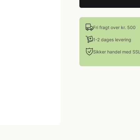
Fri fragt over kr. 500
1-2 dages levering
Sikker handel med SS