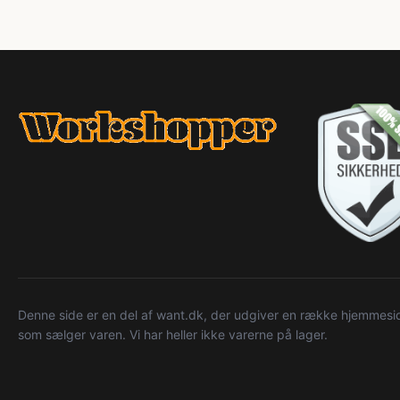
Denne side er en del af want.dk, der udgiver en række hjemmeside
som sælger varen. Vi har heller ikke varerne på lager.