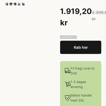
1.919,20
2.399,
kr
kr
Køb her
Fri fragt over kr.
500
1-2 dages
levering
Sikker handel
med SSL