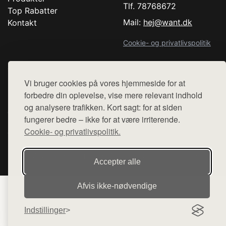
Tlf. 78768672
Top Rabatter
Mail:
hej@want.dk
Kontakt
Cookie- og privatlivspolitik
Vi bruger cookies på vores hjemmeside for at
Denne side er en del af want.dk, der udgiver en række
forbedre din oplevelse, vise mere relevant indhold
hjemmesider med præsentation af forskellige produkter fra
og analysere trafikken. Kort sagt: for at siden
diverse webshops. Der sælges ikke varer fra denne side - vi
fungerer bedre – ikke for at være irriterende.
henviser til de shops, som sælger varen. Vi har heller ikke
Cookie- og privatlivspolitik.
varerne på lager.
© 2026 workshopper.dk. Alle rettigheder forbeholdes.
Accepter alle
Afvis ikke‑nødvendige
Indstillinger