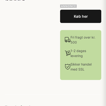
Køb her
Fri fragt over kr.
500
1-2 dages
levering
Sikker handel
med SSL