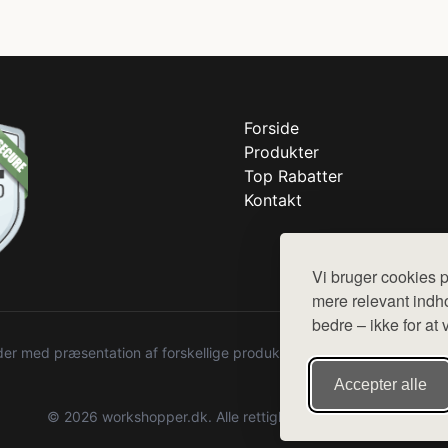
Forside
Produkter
Top Rabatter
Kontakt
Vi bruger cookies p
mere relevant indho
bedre – ikke for at 
r med præsentation af forskellige produkter fra diverse webshops. De
Accepter alle
© 2026 workshopper.dk. Alle rettigheder forbeholdes.