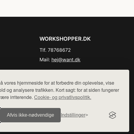
WORKSHOPPER.DK
Tlf. 78768672
Mail:
hej@want.dk
Cookie- og privatlivspolitik
å vores hjemmeside for at forbedre din oplevelse, vise
ld og analysere trafikken. Kort sagt: for at siden fungerer
være irriterende.
Cookie- og privatlivspolitik.
r sælges ikke varer fra denne side - vi henviser til de shops,
Afvis ikke‑nødvendige
Indstillinger