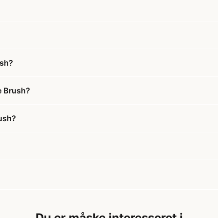
ush?
e Brush?
rush?
Du er måske interesseret i