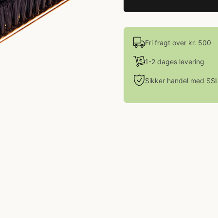
Fri fragt over kr. 500
1-2 dages levering
Sikker handel med SS