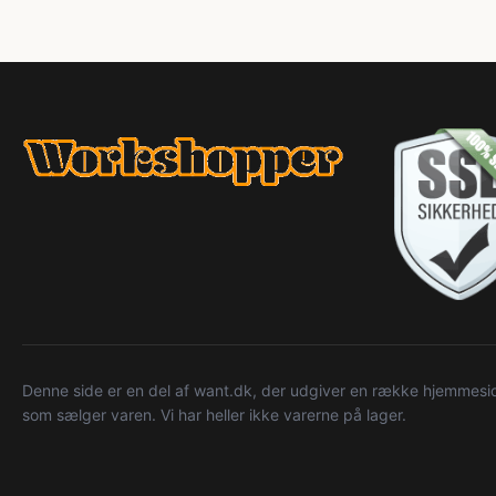
Denne side er en del af want.dk, der udgiver en række hjemmeside
som sælger varen. Vi har heller ikke varerne på lager.