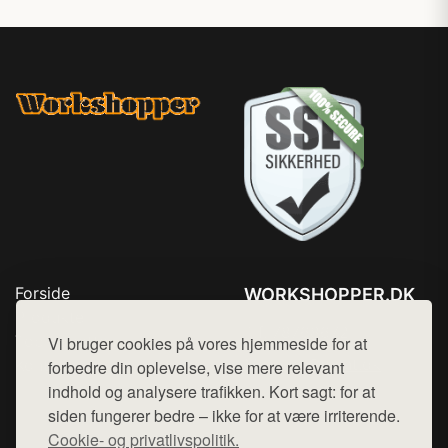
Forside
WORKSHOPPER.DK
Produkter
Tlf. 78768672
Top Rabatter
Vi bruger cookies på vores hjemmeside for at
Mail:
hej@want.dk
Kontakt
forbedre din oplevelse, vise mere relevant
indhold og analysere trafikken. Kort sagt: for at
Cookie- og privatlivspolitik
siden fungerer bedre – ikke for at være irriterende.
Cookie- og privatlivspolitik.