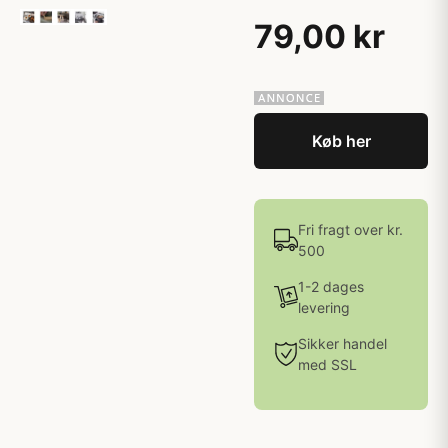
79,00 kr
Køb her
Fri fragt over kr.
500
1-2 dages
levering
Sikker handel
med SSL