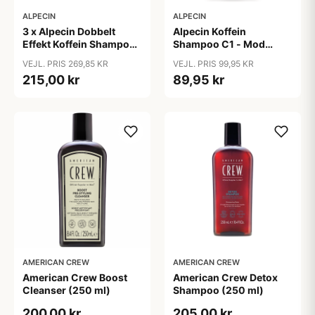
ALPECIN
ALPECIN
3 x Alpecin Dobbelt
Alpecin Koffein
Effekt Koffein Shampoo
Shampoo C1 - Mod
- Mod Hårtab (200 ml)
Hårtab (375ml)
VEJL. PRIS 269,85 KR
VEJL. PRIS 99,95 KR
215,00 kr
89,95 kr
AMERICAN CREW
AMERICAN CREW
American Crew Boost
American Crew Detox
Cleanser (250 ml)
Shampoo (250 ml)
200,00 kr
205,00 kr