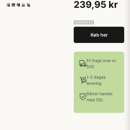
239,95 kr
Køb her
Fri fragt over kr.
500
1-2 dages
levering
Sikker handel
med SSL