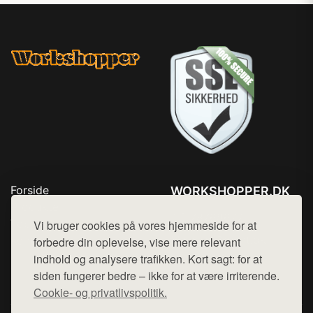
Forside
WORKSHOPPER.DK
Produkter
Tlf. 78768672
Top Rabatter
Vi bruger cookies på vores hjemmeside for at
Mail:
hej@want.dk
Kontakt
forbedre din oplevelse, vise mere relevant
indhold og analysere trafikken. Kort sagt: for at
Cookie- og privatlivspolitik
siden fungerer bedre – ikke for at være irriterende.
Cookie- og privatlivspolitik.