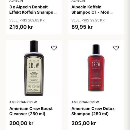
ALPECIN
ALPECIN
3 x Alpecin Dobbelt
Alpecin Koffein
Effekt Koffein Shampoo
Shampoo C1 - Mod
- Mod Hårtab (200 ml)
Hårtab (375ml)
VEJL. PRIS 269,85 KR
VEJL. PRIS 99,95 KR
215,00 kr
89,95 kr
AMERICAN CREW
AMERICAN CREW
American Crew Boost
American Crew Detox
Cleanser (250 ml)
Shampoo (250 ml)
200,00 kr
205,00 kr