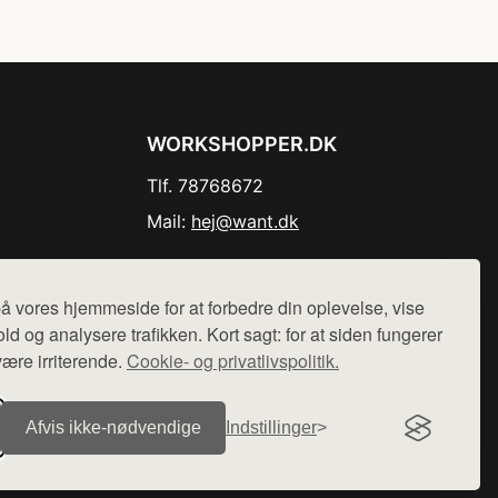
WORKSHOPPER.DK
Tlf. 78768672
Mail:
hej@want.dk
Cookie- og privatlivspolitik
å vores hjemmeside for at forbedre din oplevelse, vise
ld og analysere trafikken. Kort sagt: for at siden fungerer
være irriterende.
Cookie- og privatlivspolitik.
r sælges ikke varer fra denne side - vi henviser til de shops,
Afvis ikke‑nødvendige
Indstillinger