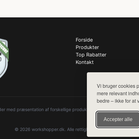
Forside
Produkter
Top Rabatter
Kontakt
Vi bruger cookies p
mere relevant indho
bedre – ikke for at 
r med præsentation af forskellige produkter fra diverse webshops. De
Accepter alle
© 2026 workshopper.dk. Alle rettigheder forbeholdes.