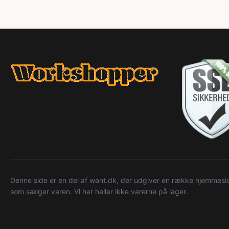
Denne side er en del af want.dk, der udgiver en række hjemmeside
som sælger varen. Vi har heller ikke varerne på lager.