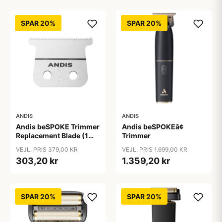
SPAR 20%
SPAR 20%
ANDIS
ANDIS
Andis beSPOKE Trimmer
Andis beSPOKEâ¢
Replacement Blade (1
Trimmer
stk)
VEJL. PRIS 379,00 KR
VEJL. PRIS 1.699,00 KR
303,20 kr
1.359,20 kr
SPAR 20%
SPAR 20%