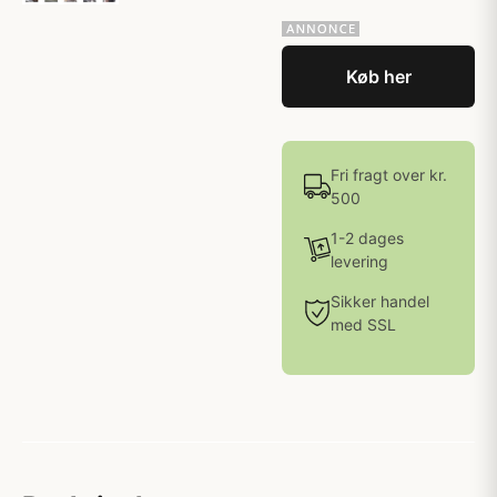
Køb her
Fri fragt over kr.
500
1-2 dages
levering
Sikker handel
med SSL