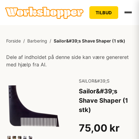
TILBUD
Forside
/
Barbering
/
Sailor&#39;s Shave Shaper (1 stk)
Dele af indholdet på denne side kan være genereret
med hjælp fra AI.
SAILOR&#39;S
Sailor&#39;s
Shave Shaper (1
stk)
75,00 kr