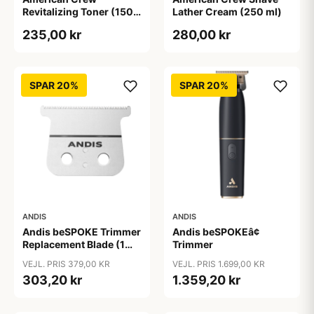
Revitalizing Toner (150
Lather Cream (250 ml)
ml)
235,00 kr
280,00 kr
SPAR 20%
SPAR 20%
ANDIS
ANDIS
Andis beSPOKE Trimmer
Andis beSPOKEâ¢
Replacement Blade (1
Trimmer
stk)
VEJL. PRIS 379,00 KR
VEJL. PRIS 1.699,00 KR
303,20 kr
1.359,20 kr