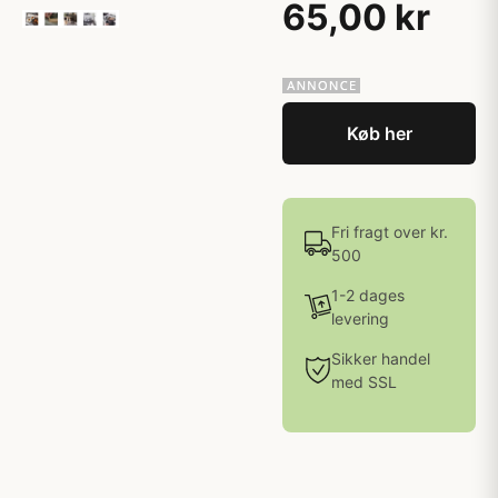
65,00 kr
Køb her
Fri fragt over kr.
500
1-2 dages
levering
Sikker handel
med SSL