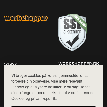
Forside
WORKSHOPPER.DK
Produkter
Tlf. 78768672
Top Rabatter
Vi bruger cookies på vores hjemmeside for at
Mail:
hej@want.dk
Kontakt
forbedre din oplevelse, vise mere relevant
indhold og analysere trafikken. Kort sagt: for at
Cookie- og privatlivspolitik
siden fungerer bedre – ikke for at være irriterende.
Cookie- og privatlivspolitik.