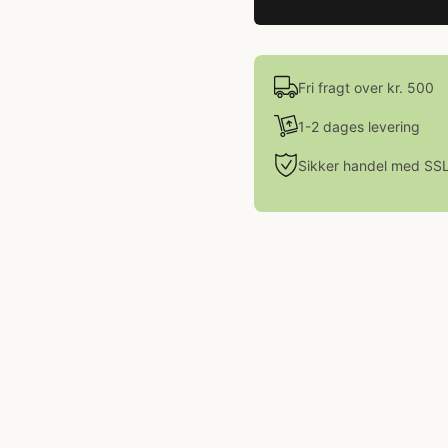
Fri fragt over kr. 500
1-2 dages levering
Sikker handel med SS