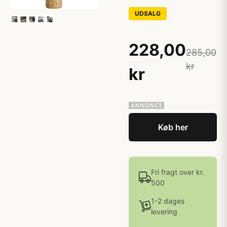
UDSALG
228,00
285,00
kr
kr
Køb her
Fri fragt over kr.
500
1-2 dages
levering