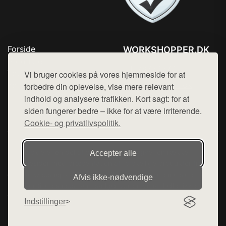
Forside
WORKSHOPPER.DK
Produkter
Tlf. 78768672
Top Rabatter
Vi bruger cookies på vores hjemmeside for at
Mail:
hej@want.dk
Kontakt
forbedre din oplevelse, vise mere relevant
indhold og analysere trafikken. Kort sagt: for at
Cookie- og privatlivspolitik
siden fungerer bedre – ikke for at være irriterende.
Cookie- og privatlivspolitik.
Denne side er en del af want.dk, der udgiver en række
Accepter alle
hjemmesider med præsentation af forskellige produkter fra
diverse webshops. Der sælges ikke varer fra denne side - vi
Afvis ikke‑nødvendige
henviser til de shops, som sælger varen. Vi har heller ikke
varerne på lager.
Indstillinger
© 2026 workshopper.dk. Alle rettigheder forbeholdes.