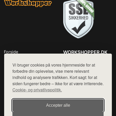
Forside
WORKSHOPPER.DK
Produkter
Tlf. 78768672
Top Rabatter
Vi bruger cookies på vores hjemmeside for at
Mail:
hej@want.dk
Kontakt
forbedre din oplevelse, vise mere relevant
indhold og analysere trafikken. Kort sagt: for at
Cookie- og privatlivspolitik
siden fungerer bedre – ikke for at være irriterende.
Cookie- og privatlivspolitik.
Denne side er en del af want.dk, der udgiver en række
Accepter alle
hjemmesider med præsentation af forskellige produkter fra