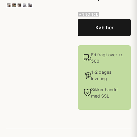
Køb her
Fri fragt over kr.
500
1-2 dages
levering
Sikker handel
med SSL