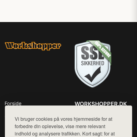
Forside
WORKSHOPPER.DK
Produkter
Tlf. 78768672
Top Rabatter
Vi bruger cookies på vores hjemmeside for at
Mail:
hej@want.dk
Kontakt
forbedre din oplevelse, vise mere relevant
indhold og analysere trafikken. Kort sagt: for at