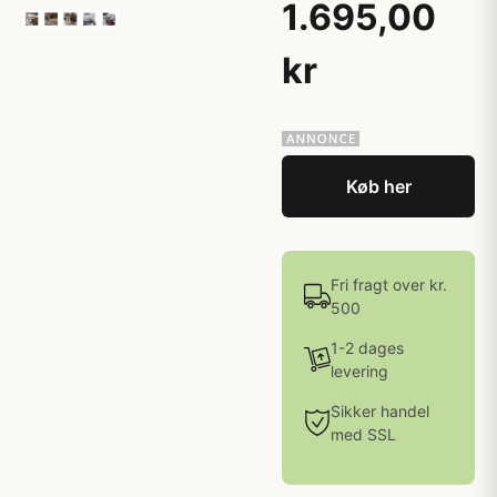
1.695,00
kr
Køb her
Fri fragt over kr.
500
1-2 dages
levering
Sikker handel
med SSL