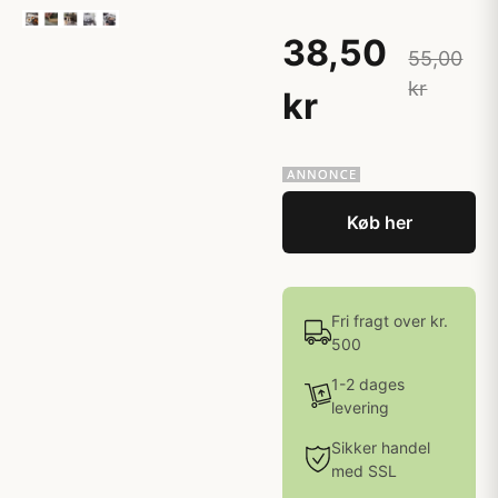
38,50
55,00
kr
kr
Køb her
Fri fragt over kr.
500
1-2 dages
levering
Sikker handel
med SSL