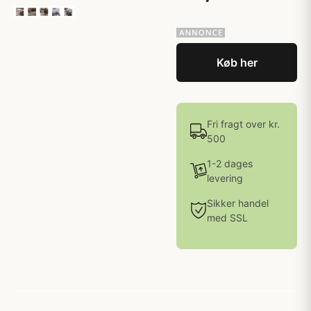
Køb her
Fri fragt over kr.
500
1-2 dages
levering
Sikker handel
med SSL