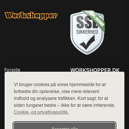
Forside
WORKSHOPPER.DK
Produkter
Tlf. 78768672
Top Rabatter
Vi bruger cookies på vores hjemmeside for at
Mail:
hej@want.dk
Kontakt
forbedre din oplevelse, vise mere relevant
indhold og analysere trafikken. Kort sagt: for at
Cookie- og privatlivspolitik
siden fungerer bedre – ikke for at være irriterende.
Cookie- og privatlivspolitik.
Denne side er en del af want.dk, der udgiver en række