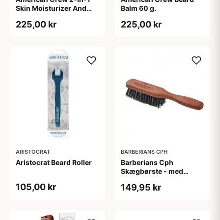
Skin Moisturizer And
Balm 60 g.
Beard Conditioner (100
225,00 kr
225,00 kr
ml)
ARISTOCRAT
BARBERIANS CPH
Aristocrat Beard Roller
Barberians Cph
Skægbørste - med
håndtag
105,00 kr
149,95 kr