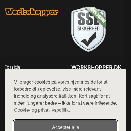
Forside
WORKSHOPPER.DK
Produkter
Tlf. 78768672
Top Rabatter
Vi bruger cookies på vores hjemmeside for at
Mail:
hej@want.dk
Kontakt
forbedre din oplevelse, vise mere relevant
indhold og analysere trafikken. Kort sagt: for at
Cookie- og privatlivspolitik
siden fungerer bedre – ikke for at være irriterende.
Cookie- og privatlivspolitik.
Denne side er en del af want.dk, der udgiver en række
Accepter alle