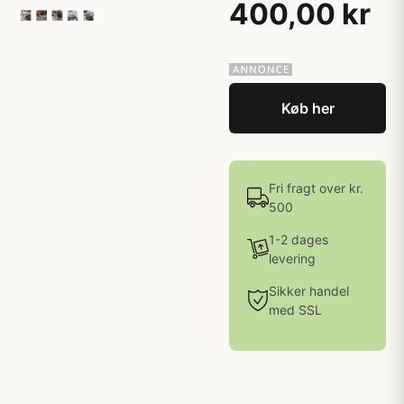
400,00 kr
Køb her
Fri fragt over kr.
500
1-2 dages
levering
Sikker handel
med SSL