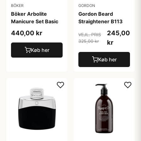
BÖKER
GORDON
Böker Arbolite
Gordon Beard
Manicure Set Basic
Straightener B113
440,00 kr
245,00
VEJL. PRIS
325,00 kr
kr
Køb her
Køb her