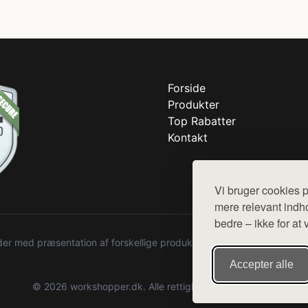
Forside
Produkter
Top Rabatter
Kontakt
Vi bruger cookies p
mere relevant indho
bedre – ikke for at 
r med præsentation af forskellige produkter fra diverse webshops. De
Accepter alle
© 2026 workshopper.dk. Alle rettigheder forbeholdes.