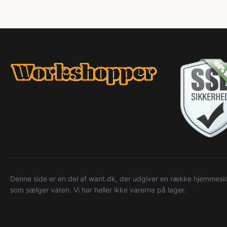
Denne side er en del af want.dk, der udgiver en række hjemmeside
som sælger varen. Vi har heller ikke varerne på lager.