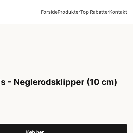
Forside
Produkter
Top Rabatter
Kontakt
is - Neglerodsklipper (10 cm)
Køb her