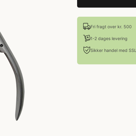
Fri fragt over kr. 500
1-2 dages levering
Sikker handel med SS