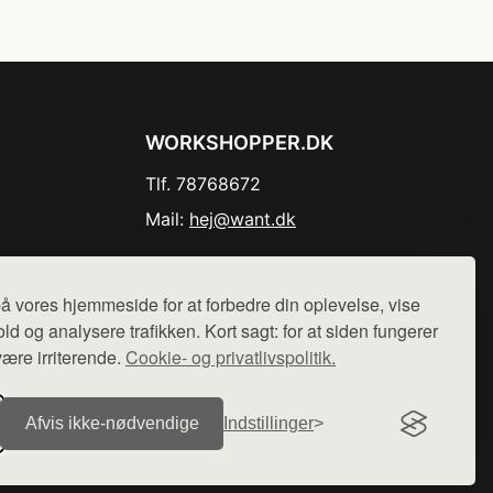
WORKSHOPPER.DK
Tlf. 78768672
Mail:
hej@want.dk
Cookie- og privatlivspolitik
å vores hjemmeside for at forbedre din oplevelse, vise
ld og analysere trafikken. Kort sagt: for at siden fungerer
være irriterende.
Cookie- og privatlivspolitik.
r sælges ikke varer fra denne side - vi henviser til de shops,
Afvis ikke‑nødvendige
Indstillinger