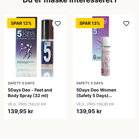
SPAR 12%
SPAR 13%
SAFETY 5 DAYS
SAFETY 5 DAYS
5Days Deo - Feet and
5Days Deo Women
Body Spray (32 ml)
(Safety 5 Days)
Antiperspirant
VEJL. PRIS 159,00 KR
VEJL. PRIS 159,95 KR
139,95 kr
139,95 kr